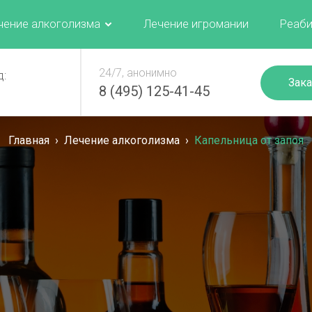
чение алкоголизма
Лечение игромании
Реаби
24/7, анонимно
д:
Зака
8 (495) 125-41-45
Главная
›
Лечение алкоголизма
›
Капельница от запоя