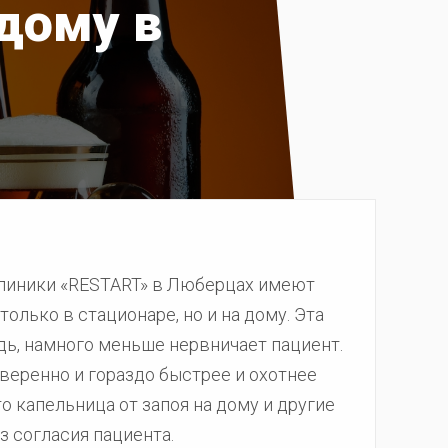
 дому в
клиники «RESTART» в Люберцах имеют
олько в стационаре, но и на дому. Эта
дь, намного меньше нервничает пациент.
веренно и гораздо быстрее и охотнее
то капельница от запоя на дому и другие
з согласия пациента.