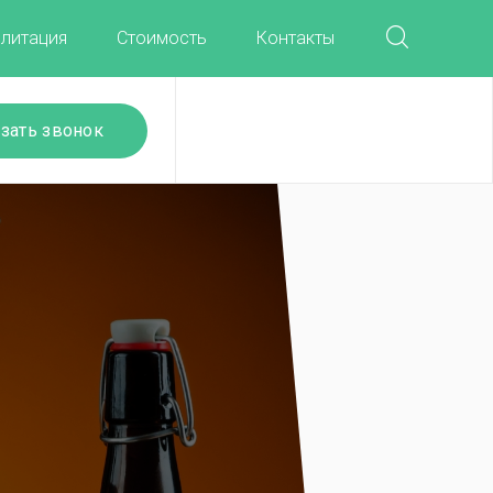
литация
Стоимость
Контакты
зать звонок