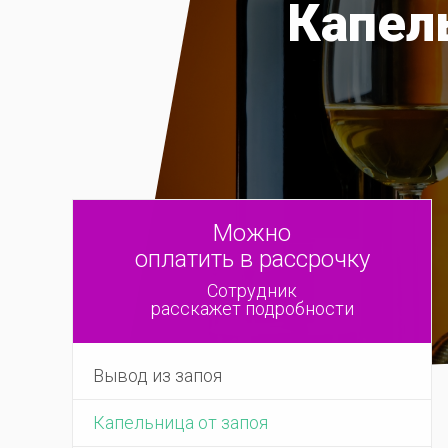
Капель
Можно
оплатить в рассрочку
Сотрудник
расскажет подробности
Вывод из запоя
Капельница от запоя