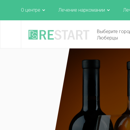
О центре
Лечение наркомании
Ле
Выберите горо
Люберцы