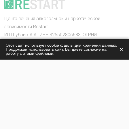
Центр лечения алкогольной и наркотической
зависимости Restart
ИП Шубных А.А., ИНН 325502806683, ОГРНИП
316325600085756
Этот сайт использует cookie файлы для хранения данных.
×
Продолжая использовать сайт, Вы даете согласие на
© 2026
работу с этими файлами.
О центре
Лечение наркомании
Жизнь центра
Лечение алкоголизма
Стоимость лечения
Наши специалисты
Контакты