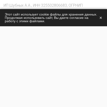
ИП Шубных А.А., ИНН 325502806683, ОГРНИП
316325600085756
Этот сайт использует cookie файлы для хранения данных.
×
Продолжая использовать сайт, Вы даете согласие на
© 2026
работу с этими файлами.
О центре
Лечение наркомании
Жизнь центра
Лечение алкоголизма
Стоимость лечения
Наши специалисты
Контакты
Политика конфиденциальности
г. Люберцы:
пер. 1-й Поселковый, д. 119